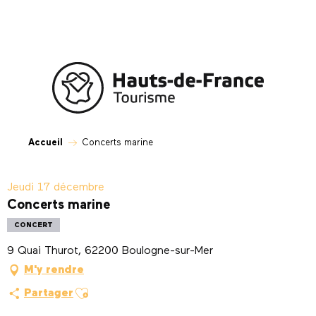
Aller
au
contenu
principal
Accueil
Concerts marine
Jeudi 17 décembre
Concerts marine
CONCERT
9 Quai Thurot, 62200 Boulogne-sur-Mer
M'y rendre
Ajouter aux favoris
Partager