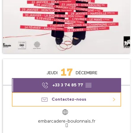
Ouverture et coordonnées
17
JEUDI
DÉCEMBRE
+33 3 74 85 77
▒▒
Contactez-nous
embarcadere-boulonnais.fr