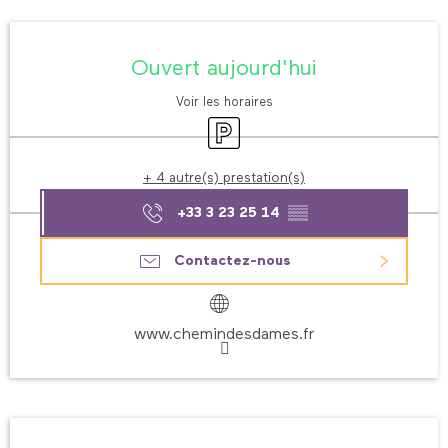
Ouverture et coordonnées
Ouvert aujourd'hui
Voir les horaires
Parking
+ 4 autre(s) prestation(s)
+33 3 23 25 14
▒▒
Contactez-nous
www.chemindesdames.fr
Description