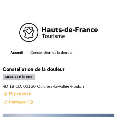
Aller
au
contenu
principal
Accueil
Constellation de la douleur
Constellation de la douleur
LIEUX DE MÉMOIRE
RD 18 CD, 02160 Oulches-la-Vallée-Foulon
M'y rendre
Ajouter aux favoris
Partager