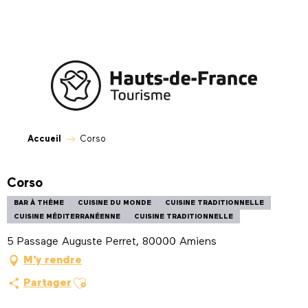
Aller
au
contenu
principal
Accueil
Corso
Corso
BAR À THÈME
CUISINE DU MONDE
CUISINE TRADITIONNELLE
CUISINE MÉDITERRANÉENNE
CUISINE TRADITIONNELLE
5 Passage Auguste Perret, 80000 Amiens
M'y rendre
Ajouter aux favoris
Partager