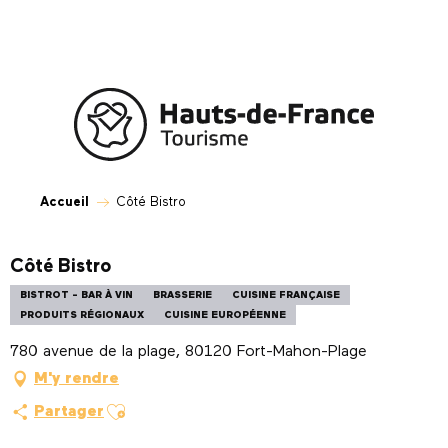
Aller
au
contenu
principal
Accueil
Côté Bistro
Côté Bistro
BISTROT - BAR À VIN
BRASSERIE
CUISINE FRANÇAISE
PRODUITS RÉGIONAUX
CUISINE EUROPÉENNE
780 avenue de la plage, 80120 Fort-Mahon-Plage
M'y rendre
Ajouter aux favoris
Partager