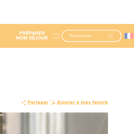
PRÉPARER
Recherche
MON SÉJOUR
Voir les favoris
Ajouter aux favoris
Partager
Ajouter à mes favoris