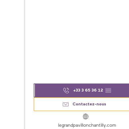
+33 3 65 36 12
▒▒
Contactez-nous
legrandpavillonchantilly.com