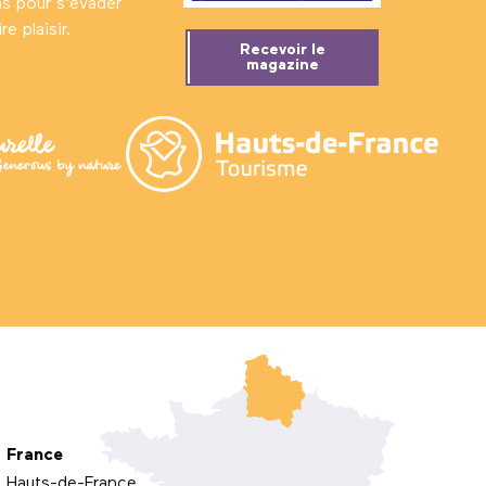
ns pour s'évader
e plaisir.
Recevoir le
magazine
France
Hauts-de-France