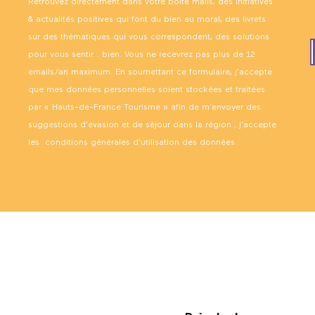
Retrouvez directement dans votre boîte mails, des initiatives
& actualités positives qui font du bien au moral, des livrets
sur des thématiques qui vous correspondent, des solutions
pour vous sentir… bien. Vous ne recevrez pas plus de 12
emails/an maximum. En soumettant ce formulaire, j’accepte
que mes données personnelles soient stockées et traitées
par « Hauts-de-France Tourisme » afin de m’envoyer des
suggestions d’évasion et de séjour dans la région ; j’accepte
les
conditions générales d’utilisation des données
.