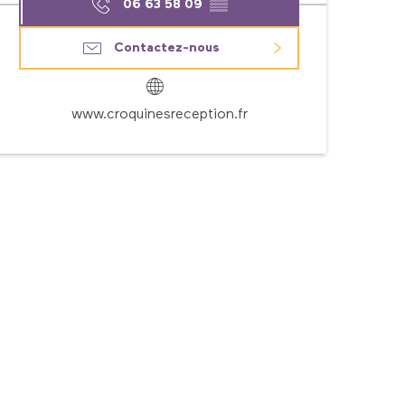
06 63 58 09
▒▒
Contactez-nous
www.croquinesreception.fr