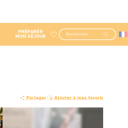
PRÉPARER
Recherche
MON SÉJOUR
Voir les favoris
Ajouter aux favoris
Partager
Ajouter à mes favoris