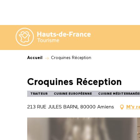
Aller
au
contenu
principal
Accueil
Croquines Réception
Croquines Réception
TRAITEUR
CUISINE EUROPÉENNE
CUISINE MÉDITERRANÉ
213 RUE JULES BARNI, 80000 Amiens
M'y r