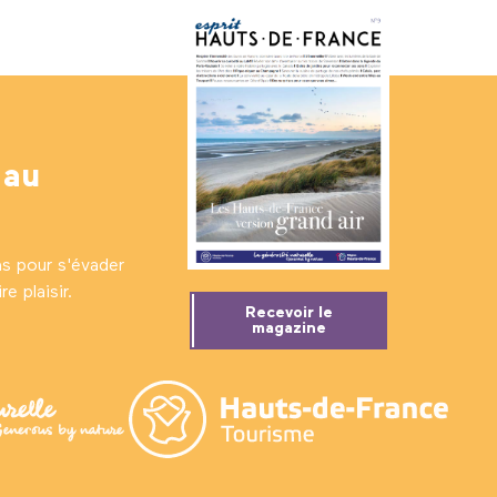
 au
ns pour s'évader
e plaisir.
Recevoir le
magazine