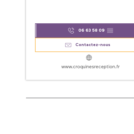
06 63 58 09
▒▒
Contactez-nous
www.croquinesreception.fr