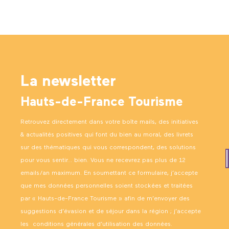
La newsletter
Hauts-de-France Tourisme
Retrouvez directement dans votre boîte mails, des initiatives
& actualités positives qui font du bien au moral, des livrets
sur des thématiques qui vous correspondent, des solutions
pour vous sentir… bien. Vous ne recevrez pas plus de 12
emails/an maximum. En soumettant ce formulaire, j’accepte
que mes données personnelles soient stockées et traitées
par « Hauts-de-France Tourisme » afin de m’envoyer des
suggestions d’évasion et de séjour dans la région ; j’accepte
les
conditions générales d’utilisation des données
.