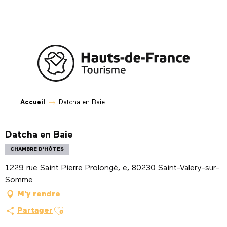
Aller
au
contenu
principal
Accueil
Datcha en Baie
Datcha en Baie
CHAMBRE D'HÔTES
1229 rue Saint Pierre Prolongé, e, 80230 Saint-Valery-sur-
Somme
M'y rendre
Ajouter aux favoris
Partager