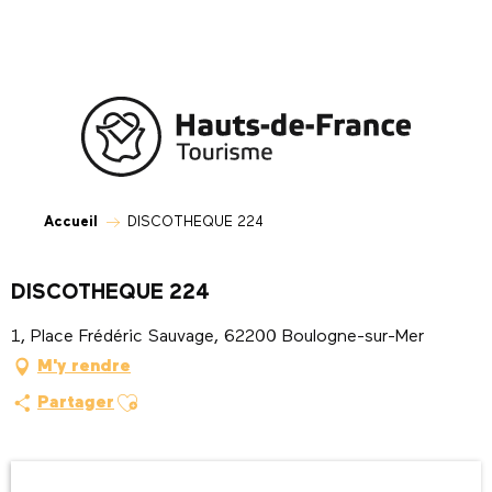
Aller
au
contenu
principal
Accueil
DISCOTHEQUE 224
DISCOTHEQUE 224
1, Place Frédéric Sauvage, 62200 Boulogne-sur-Mer
M'y rendre
Ajouter aux favoris
Partager
Ouverture et coordonnées