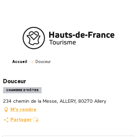
Aller
au
contenu
principal
Accueil
Douceur
Douceur
CHAMBRE D'HÔTES
234 chemin de la Messe, ALLERY, 80270 Allery
M'y rendre
Ajouter aux favoris
Partager