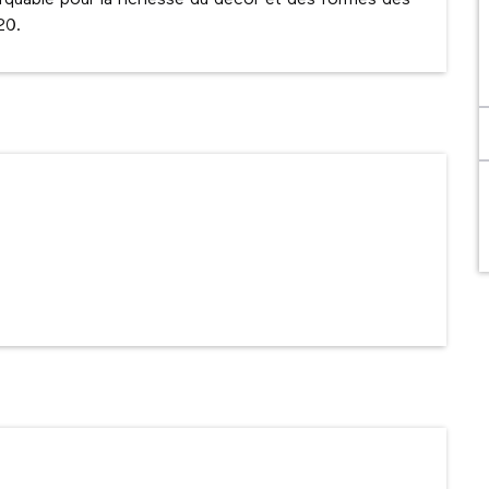
quable pour la richesse du décor et des formes des 
20.