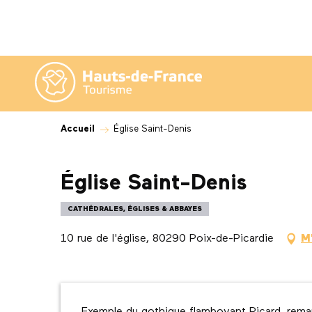
Aller
au
contenu
principal
Accueil
Église Saint-Denis
Église Saint-Denis
CATHÉDRALES, ÉGLISES & ABBAYES
10 rue de l'église, 80290 Poix-de-Picardie
M
Description