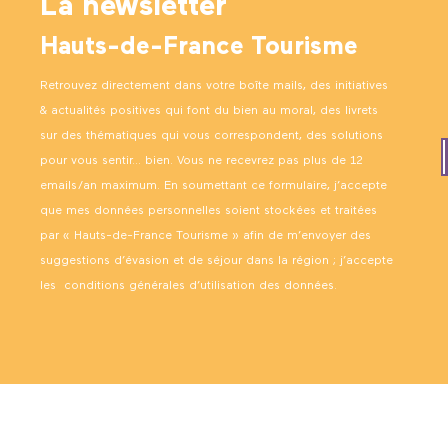
La newsletter
Hauts-de-France Tourisme
Retrouvez directement dans votre boîte mails, des initiatives
& actualités positives qui font du bien au moral, des livrets
sur des thématiques qui vous correspondent, des solutions
pour vous sentir… bien. Vous ne recevrez pas plus de 12
emails/an maximum. En soumettant ce formulaire, j’accepte
que mes données personnelles soient stockées et traitées
par « Hauts-de-France Tourisme » afin de m’envoyer des
suggestions d’évasion et de séjour dans la région ; j’accepte
les
conditions générales d’utilisation des données
.