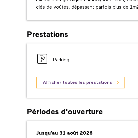
Exemple du gothique flamboyant Picard, remar
clés de voûtes, dépassant parfois plus de 1m
Prestations
Parking
Afficher toutes les prestations
Périodes d'ouverture
Du
Jusqu'au
1 juillet 2026
31 août 2026
au
31 août 2026