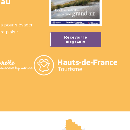
 au
ns pour s'évader
e plaisir.
Recevoir le
magazine