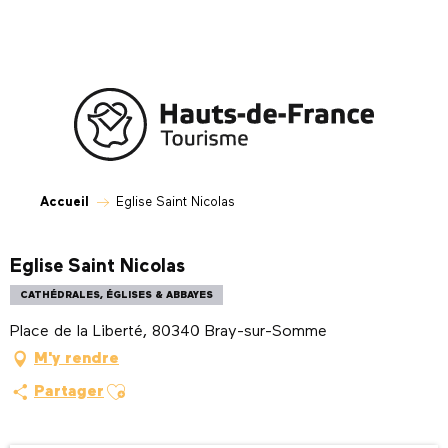
Aller
au
contenu
principal
Accueil
Eglise Saint Nicolas
Eglise Saint Nicolas
CATHÉDRALES, ÉGLISES & ABBAYES
Place de la Liberté, 80340 Bray-sur-Somme
M'y rendre
Ajouter aux favoris
Partager