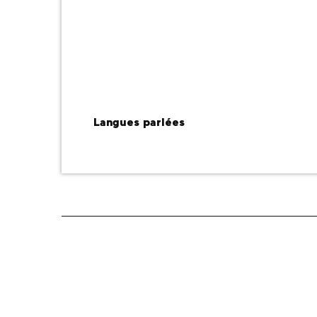
Langues parlées
Langues parlées