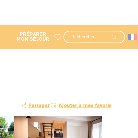
PRÉPARER
Recherche
MON SÉJOUR
Voir les favoris
Ajouter aux favoris
Partager
Ajouter à mes favoris