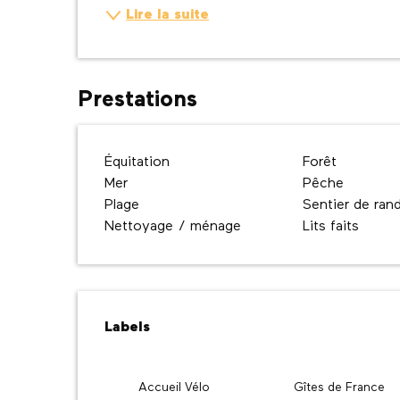
Lire la suite
Prestations
Équitation
Forêt
Mer
Pêche
Plage
Sentier de ra
Nettoyage / ménage
Lits faits
Offres de prestatio
Labels
Labels
Accueil Vélo
Gîtes de France