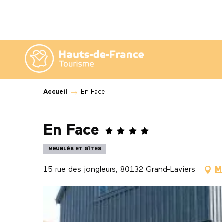
Aller
au
contenu
principal
Accueil
En Face
En Face
MEUBLÉS ET GÎTES
15 rue des jongleurs, 80132 Grand-Laviers
M