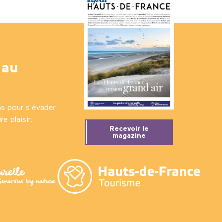
 au
ns pour s'évader
e plaisir.
Recevoir le
magazine