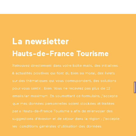
La newsletter
Hauts-de-France Tourisme
Retrouvez directement dans votre boîte mails, des initiatives
& actualités positives qui font du bien au moral, des livrets
sur des thématiques qui vous correspondent, des solutions
pour vous sentir… bien. Vous ne recevrez pas plus de 12
emails/an maximum. En soumettant ce formulaire, j’accepte
que mes données personnelles soient stockées et traitées
par « Hauts-de-France Tourisme » afin de m’envoyer des
suggestions d’évasion et de séjour dans la région ; j’accepte
les
conditions générales d’utilisation des données
.