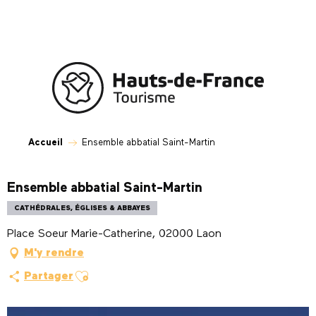
Aller
au
contenu
principal
Accueil
Ensemble abbatial Saint-Martin
Ensemble abbatial Saint-Martin
CATHÉDRALES, ÉGLISES & ABBAYES
Place Soeur Marie-Catherine, 02000 Laon
M'y rendre
Ajouter aux favoris
Partager