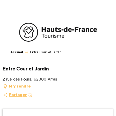
Aller
au
contenu
principal
Accueil
Entre Cour et Jardin
Entre Cour et Jardin
2 rue des Fours, 62000 Arras
M'y rendre
Ajouter aux favoris
Partager
Ouverture et coordonnées