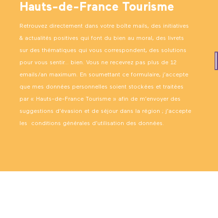
Hauts-de-France Tourisme
Retrouvez directement dans votre boîte mails, des initiatives
& actualités positives qui font du bien au moral, des livrets
sur des thématiques qui vous correspondent, des solutions
pour vous sentir… bien. Vous ne recevrez pas plus de 12
emails/an maximum. En soumettant ce formulaire, j’accepte
que mes données personnelles soient stockées et traitées
par « Hauts-de-France Tourisme » afin de m’envoyer des
suggestions d’évasion et de séjour dans la région ; j’accepte
les
conditions générales d’utilisation des données
.