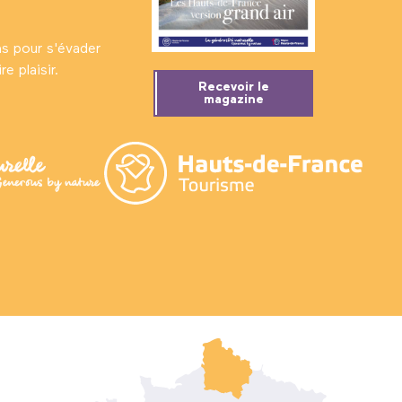
ns pour s'évader
e plaisir.
Recevoir le
magazine