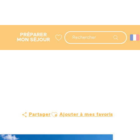
PRÉPARER
Recherche
MON SÉJOUR
Voir les favoris
Ajouter aux favoris
Partager
Ajouter à mes favoris