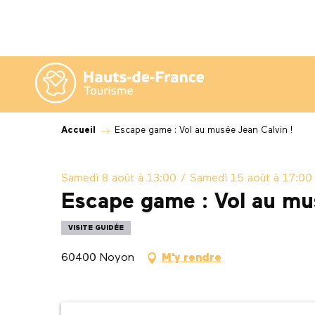
Aller
au
contenu
principal
Accueil
Escape game : Vol au musée Jean Calvin !
Samedi 8 août à 13:00 / Samedi 15 août à 17:00 /
Escape game : Vol au mus
VISITE GUIDÉE
60400 Noyon
M'y rendre