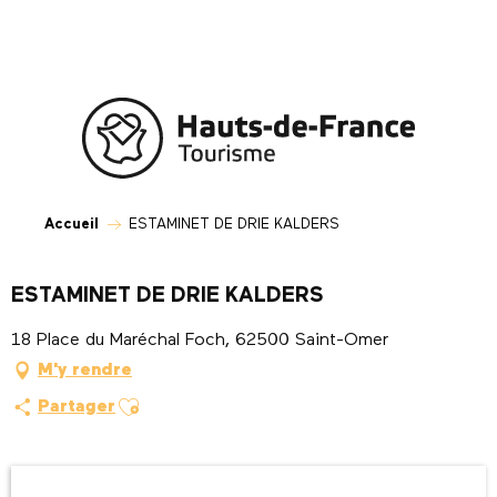
Aller
au
contenu
principal
Accueil
ESTAMINET DE DRIE KALDERS
ESTAMINET DE DRIE KALDERS
18 Place du Maréchal Foch, 62500 Saint-Omer
M'y rendre
Ajouter aux favoris
Partager
Ouverture et coordonnées