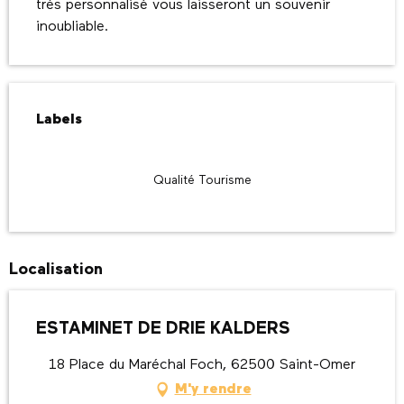
très personnalisé vous laisseront un souvenir 
inoubliable.
Offres de prestations
Labels
Labels
Qualité Tourisme
Localisation
ESTAMINET DE DRIE KALDERS
18 Place du Maréchal Foch, 62500 Saint-Omer
M'y rendre