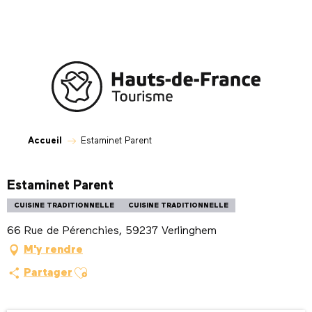
Aller
au
contenu
principal
Accueil
Estaminet Parent
Estaminet Parent
CUISINE TRADITIONNELLE
CUISINE TRADITIONNELLE
66 Rue de Pérenchies, 59237 Verlinghem
M'y rendre
Ajouter aux favoris
Partager