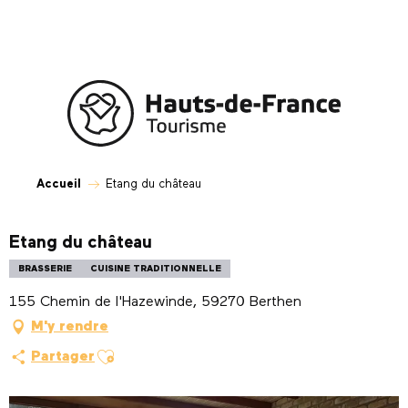
Aller
au
contenu
principal
Accueil
Etang du château
Etang du château
BRASSERIE
CUISINE TRADITIONNELLE
155 Chemin de l'Hazewinde, 59270 Berthen
M'y rendre
Ajouter aux favoris
Partager