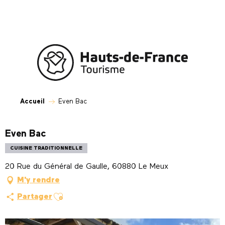
Aller
au
contenu
principal
Accueil
Even Bac
Even Bac
CUISINE TRADITIONNELLE
20 Rue du Général de Gaulle, 60880 Le Meux
M'y rendre
Ajouter aux favoris
Partager