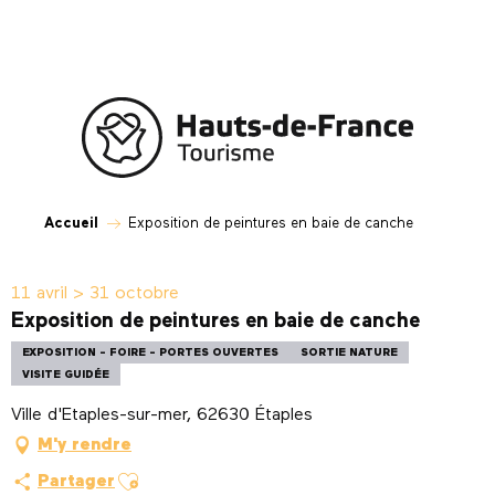
Aller
au
contenu
principal
Accueil
Exposition de peintures en baie de canche
11 avril > 31 octobre
Exposition de peintures en baie de canche
EXPOSITION - FOIRE - PORTES OUVERTES
SORTIE NATURE
VISITE GUIDÉE
Ville d'Etaples-sur-mer, 62630 Étaples
M'y rendre
Ajouter aux favoris
Partager