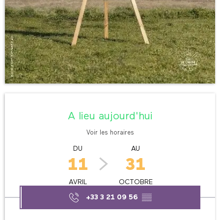
Ouverture et coordonnées
A lieu aujourd'hui
Voir les horaires
DU
AU
11
31
AVRIL
OCTOBRE
+33 3 21 09 56
▒▒