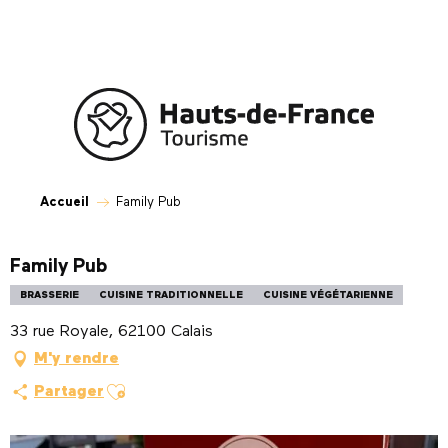
Aller
au
contenu
principal
Accueil
Family Pub
Family Pub
BRASSERIE
CUISINE TRADITIONNELLE
CUISINE VÉGÉTARIENNE
33 rue Royale, 62100 Calais
M'y rendre
Ajouter aux favoris
Partager