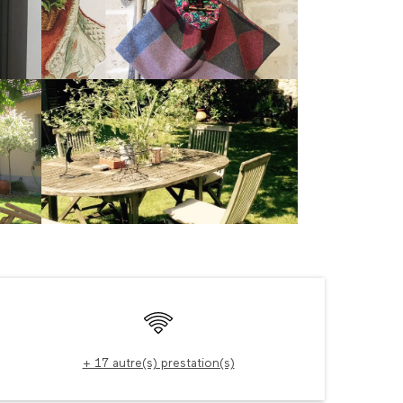
Ouverture et coordonné
WiFi
+ 17 autre(s) prestation(s)