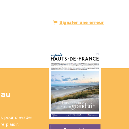
Signaler une erreur
 au
ns pour s'évader
e plaisir.