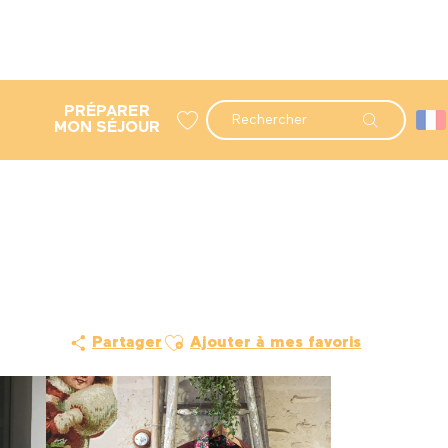
PRÉPARER
Recherche
MON SÉJOUR
Voir les favoris
Ajouter aux favoris
Partager
Ajouter à mes favoris