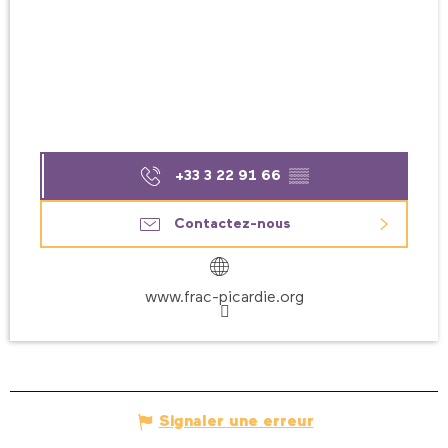
+33 3 22 91 66
▒▒
Contactez-nous
www.frac-picardie.org
Signaler une erreur