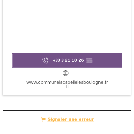
+33 3 21 10 26
▒▒
www.communelacapellelesboulogne.fr
Signaler une erreur