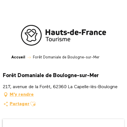
Aller
au
contenu
principal
Accueil
Forêt Domaniale de Boulogne-sur-Mer
Forêt Domaniale de Boulogne-sur-Mer
217, avenue de la Forêt, 62360 La Capelle-lès-Boulogne
M'y rendre
Ajouter aux favoris
Partager
Ouverture et coordonnées