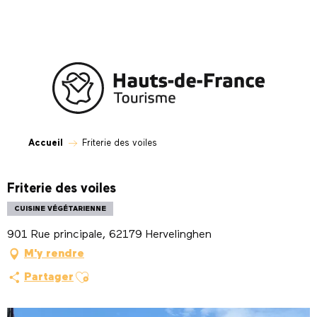
Aller
au
contenu
principal
Accueil
Friterie des voiles
Friterie des voiles
CUISINE VÉGÉTARIENNE
901 Rue principale, 62179 Hervelinghen
M'y rendre
Ajouter aux favoris
Partager