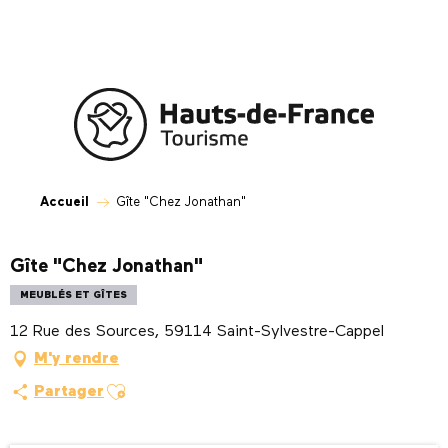
Aller
au
contenu
principal
Accueil
Gîte "Chez Jonathan"
Gîte "Chez Jonathan"
MEUBLÉS ET GÎTES
12 Rue des Sources, 59114 Saint-Sylvestre-Cappel
M'y rendre
Ajouter aux favoris
Partager