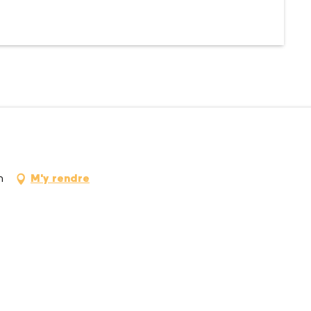
n
M'y rendre