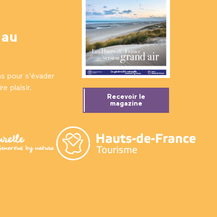
 au
ns pour s'évader
e plaisir.
Recevoir le
magazine