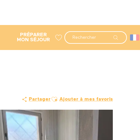
PRÉPARER
Recherche
MON SÉJOUR
Voir les favoris
Ajouter aux favoris
Partager
Ajouter à mes favoris