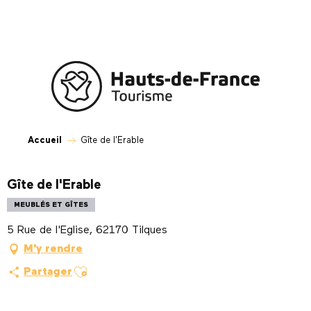
Aller
au
contenu
principal
Accueil
Gîte de l'Erable
Gîte de l'Erable
MEUBLÉS ET GÎTES
5 Rue de l'Eglise, 62170 Tilques
M'y rendre
Ajouter aux favoris
Partager