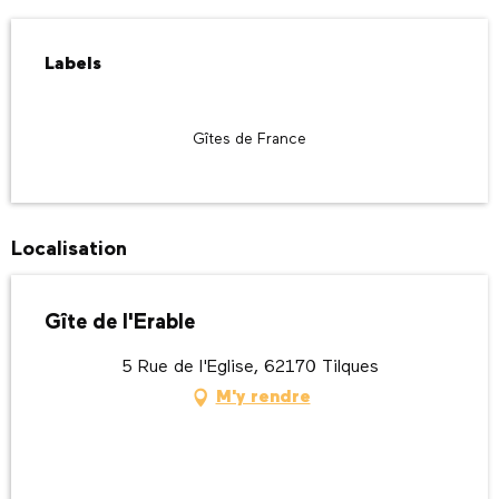
Offres de prestations
Labels
Labels
Gîtes de France
Localisation
Gîte de l'Erable
5 Rue de l'Eglise, 62170 Tilques
M'y rendre