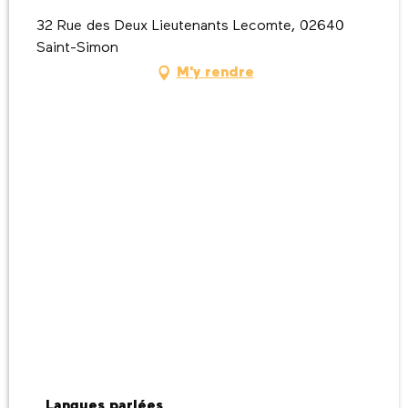
32 Rue des Deux Lieutenants Lecomte, 02640
Saint-Simon
M'y rendre
Langues parlées
Langues parlées