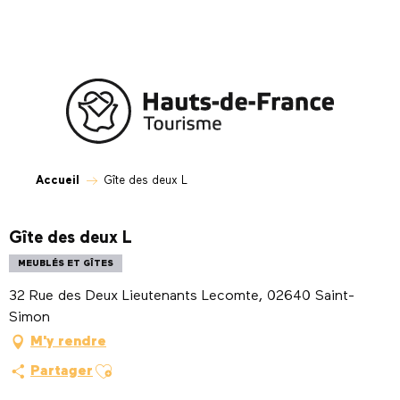
Aller
au
contenu
principal
Accueil
Gîte des deux L
Gîte des deux L
MEUBLÉS ET GÎTES
32 Rue des Deux Lieutenants Lecomte, 02640 Saint-
Simon
M'y rendre
Ajouter aux favoris
Partager