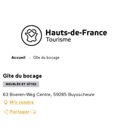
Aller
au
contenu
principal
Accueil
Gîte du bocage
Gîte du bocage
MEUBLÉS ET GÎTES
63 Boeren-Weg Centre, 59285 Buysscheure
M'y rendre
Ajouter aux favoris
Partager