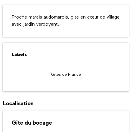
Description
Proche marais audomarois, gite en cœur de village 
avec jardin verdoyant.
Offres de prestations
Labels
Labels
Gîtes de France
Localisation
Gîte du bocage