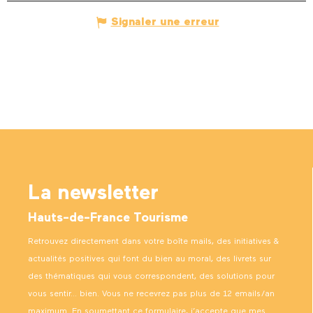
Signaler une erreur
La newsletter
Hauts-de-France Tourisme
Retrouvez directement dans votre boîte mails, des initiatives &
actualités positives qui font du bien au moral, des livrets sur
des thématiques qui vous correspondent, des solutions pour
vous sentir… bien. Vous ne recevrez pas plus de 12 emails/an
maximum. En soumettant ce formulaire, j’accepte que mes