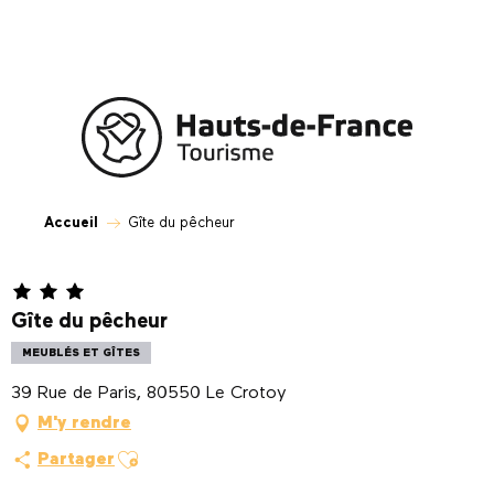
Aller
au
contenu
principal
Accueil
Gîte du pêcheur
Gîte du pêcheur
MEUBLÉS ET GÎTES
39 Rue de Paris, 80550 Le Crotoy
M'y rendre
Ajouter aux favoris
Partager