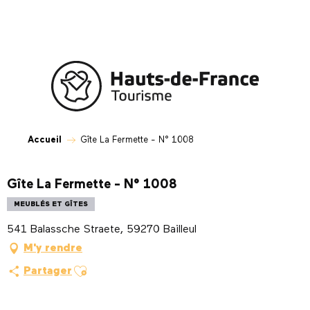
Aller
au
contenu
principal
Accueil
Gîte La Fermette - N° 1008
Gîte La Fermette - N° 1008
MEUBLÉS ET GÎTES
541 Balassche Straete, 59270 Bailleul
M'y rendre
Ajouter aux favoris
Partager