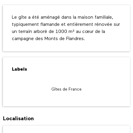
Description
Le gîte a été aménagé dans la maison familiale, 
typiquement flamande et entièrement rénovée sur 
un terrain arboré de 1000 m² au cœur de la 
campagne des Monts de Flandres.
Offres de prestations
Labels
Labels
Gîtes de France
Localisation