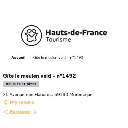
Aller
au
contenu
principal
Accueil
Gîte le meulen veld - n°1492
Gîte le meulen veld - n°1492
MEUBLÉS ET GÎTES
21 Avenue des Flandres, 59190 Morbecque
M'y rendre
Ajouter aux favoris
Partager