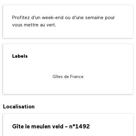
Description
Profitez d'un week-end ou d'une semaine pour 
vous mettre au vert.
Offres de prestations
Labels
Labels
Gîtes de France
Localisation
Gîte le meulen veld - n°1492