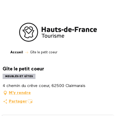
Aller
au
contenu
principal
Accueil
Gîte le petit coeur
Gîte le petit coeur
MEUBLÉS ET GÎTES
4 chemin du crêve coeur, 62500 Clairmarais
M'y rendre
Ajouter aux favoris
Partager