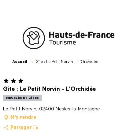
Aller
au
contenu
principal
Accueil
Gîte : Le Petit Norvin - L'Orchidée
Gîte : Le Petit Norvin - L'Orchidée
MEUBLÉS ET GÎTES
Le Petit Norvin, 02400 Nesles-la-Montagne
M'y rendre
Ajouter aux favoris
Partager