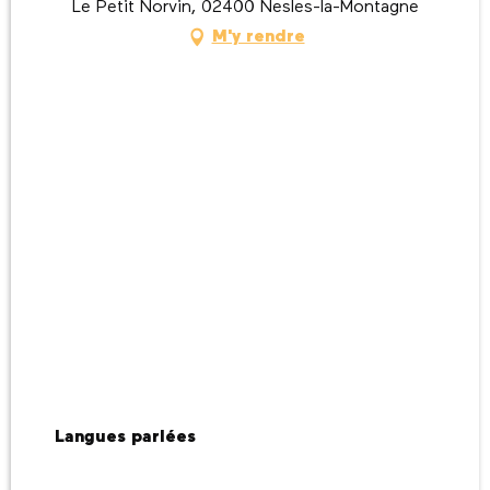
Le Petit Norvin, 02400 Nesles-la-Montagne
M'y rendre
Langues parlées
Langues parlées