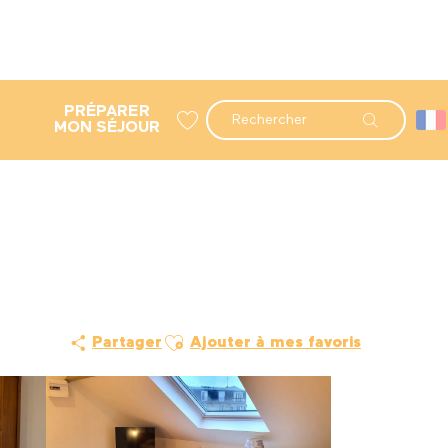
PRÉPARER
Recherche
MON SÉJOUR
Voir les favoris
Ajouter aux favoris
Partager
Ajouter à mes favoris