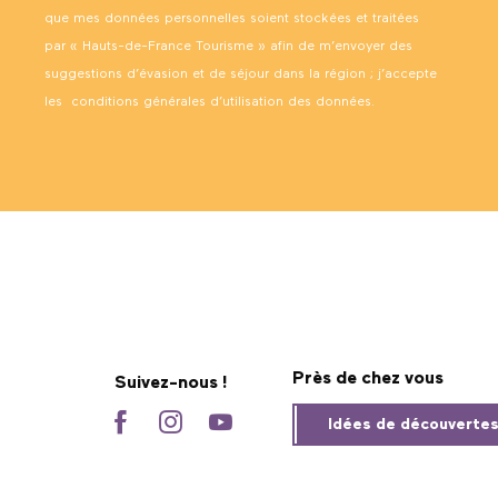
que mes données personnelles soient stockées et traitées
par « Hauts-de-France Tourisme » afin de m’envoyer des
suggestions d’évasion et de séjour dans la région ; j’accepte
les
conditions générales d’utilisation des données
.
Près de chez vous
Suivez-nous !
Idées de découverte