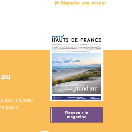
Signaler une erreur
 au
ns pour s'évader
e plaisir.
Recevoir le
magazine