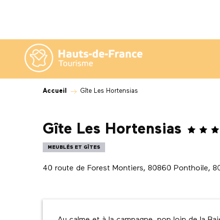
Aller
au
contenu
principal
Accueil
Gîte Les Hortensias
Gîte Les Hortensias
MEUBLÉS ET GÎTES
40 route de Forest Montiers, 80860 Ponthoile, 
Description