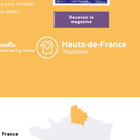
ns pour s'évader
e plaisir.
Recevoir le
magazine
France