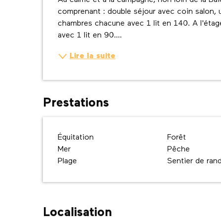
Au calme et à la campagne, non loin de la Ba
comprenant : double séjour avec coin salon, u
chambres chacune avec 1 lit en 140. A l'étage
avec 1 lit en 90....
Lire la suite
Prestations
Équitation
Forêt
Mer
Pêche
Plage
Sentier de ra
Localisation