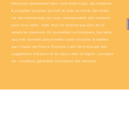
Retrouvez directement dans votre boîte mails, des initiatives
& actualités positives qui font du bien au moral, des livrets
sur des thématiques qui vous correspondent, des solutions
pour vous sentir… bien. Vous ne recevrez pas plus de 12
emails/an maximum. En soumettant ce formulaire, j’accepte
que mes données personnelles soient stockées et traitées
par « Hauts-de-France Tourisme » afin de m’envoyer des
suggestions d’évasion et de séjour dans la région ; j’accepte
les
conditions générales d’utilisation des données
.