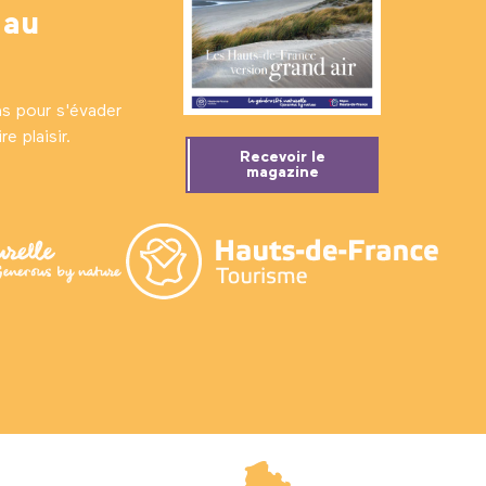
 au
ns pour s'évader
e plaisir.
Recevoir le
magazine