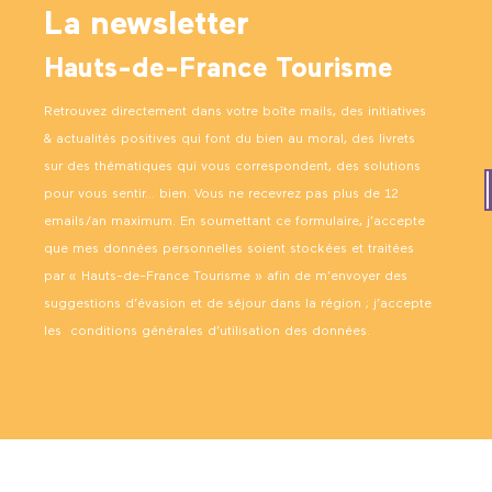
La newsletter
Hauts-de-France Tourisme
Retrouvez directement dans votre boîte mails, des initiatives
& actualités positives qui font du bien au moral, des livrets
sur des thématiques qui vous correspondent, des solutions
pour vous sentir… bien. Vous ne recevrez pas plus de 12
emails/an maximum. En soumettant ce formulaire, j’accepte
que mes données personnelles soient stockées et traitées
par « Hauts-de-France Tourisme » afin de m’envoyer des
suggestions d’évasion et de séjour dans la région ; j’accepte
les
conditions générales d’utilisation des données
.