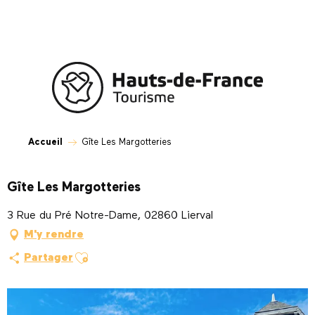
Aller
au
contenu
principal
Accueil
Gîte Les Margotteries
Gîte Les Margotteries
3 Rue du Pré Notre-Dame, 02860 Lierval
M'y rendre
Ajouter aux favoris
Partager