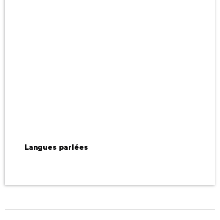
Langues parlées
Langues parlées