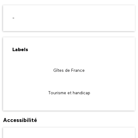
Description
-
Offres de prestations
Labels
Labels
Gîtes de France
Tourisme et handicap
Accessibilité