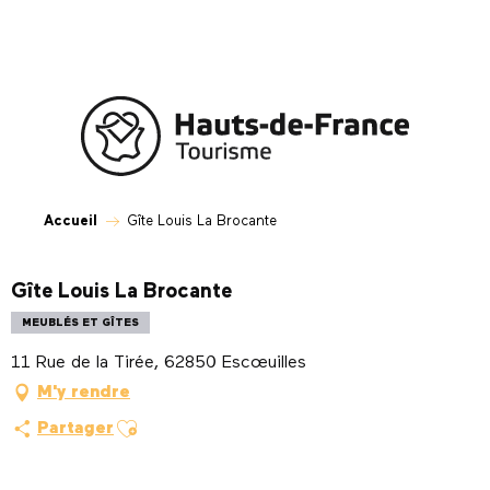
Aller
au
contenu
principal
Accueil
Gîte Louis La Brocante
Gîte Louis La Brocante
MEUBLÉS ET GÎTES
11 Rue de la Tirée, 62850 Escœuilles
M'y rendre
Ajouter aux favoris
Partager