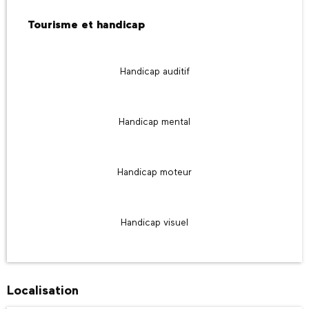
Tourisme et handicap
Tourisme et handicap
Handicap auditif
Handicap mental
Handicap moteur
Handicap visuel
Localisation