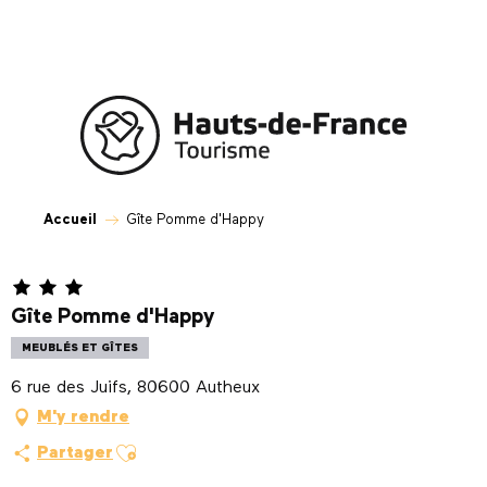
Aller
au
contenu
principal
Accueil
Gîte Pomme d'Happy
Gîte Pomme d'Happy
MEUBLÉS ET GÎTES
6 rue des Juifs, 80600 Autheux
M'y rendre
Ajouter aux favoris
Partager