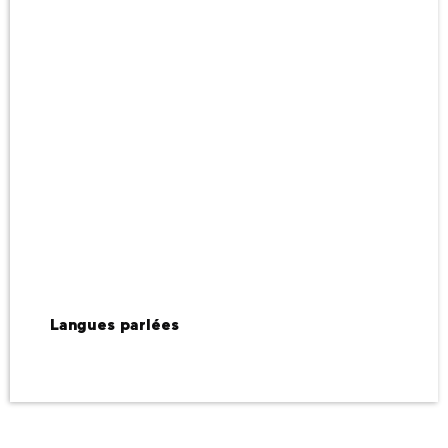
Langues parlées
Langues parlées