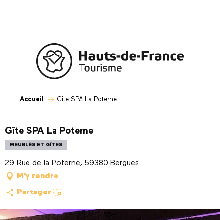
Aller
au
contenu
principal
Accueil
Gîte SPA La Poterne
Gîte SPA La Poterne
MEUBLÉS ET GÎTES
29 Rue de la Poterne, 59380 Bergues
M'y rendre
Ajouter aux favoris
Partager