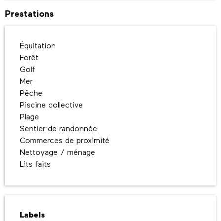
Prestations
Équitation
Forêt
Golf
Mer
Pêche
Piscine collective
Plage
Sentier de randonnée
Commerces de proximité
Nettoyage / ménage
Lits faits
Offres de prestations
Labels
Labels