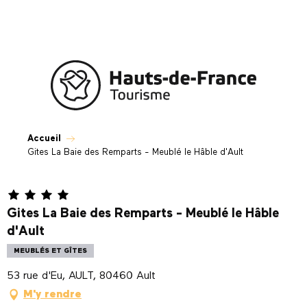
Aller
au
contenu
principal
Accueil
Gites La Baie des Remparts - Meublé le Hâble d'Ault
Gites La Baie des Remparts - Meublé le Hâble
d'Ault
MEUBLÉS ET GÎTES
53 rue d'Eu, AULT, 80460 Ault
M'y rendre