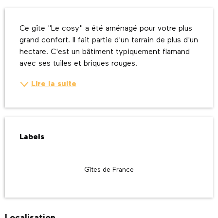
Description
Ce gîte "Le cosy" a été aménagé pour votre plus 
grand confort. Il fait partie d'un terrain de plus d'un 
hectare. C'est un bâtiment typiquement flamand 
avec ses tuiles et briques rouges.
Lire la suite
Offres de prestations
Labels
Labels
Gîtes de France
Localisation