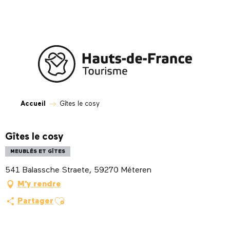
Aller
au
contenu
principal
Accueil
Gîtes le cosy
Gîtes le cosy
MEUBLÉS ET GÎTES
541 Balassche Straete, 59270 Méteren
M'y rendre
Ajouter aux favoris
Partager