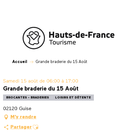
Aller
au
contenu
principal
Accueil
Grande braderie du 15 Août
Samedi 15 août de 06:00 à 17:00
Grande braderie du 15 Août
BROCANTES - BRADERIES
LOISIRS ET DÉTENTE
02120 Guise
M'y rendre
Ajouter aux favoris
Partager