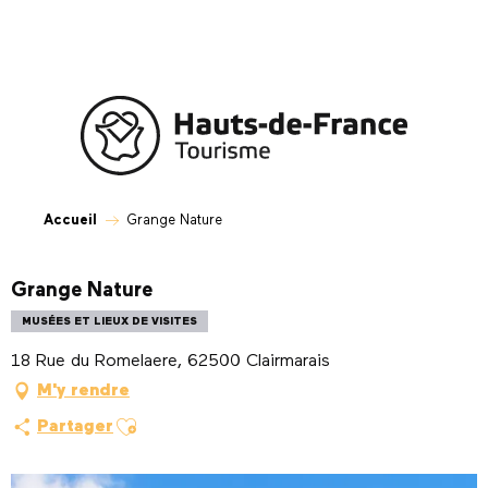
Aller
au
contenu
principal
Accueil
Grange Nature
Grange Nature
MUSÉES ET LIEUX DE VISITES
18 Rue du Romelaere, 62500 Clairmarais
M'y rendre
Ajouter aux favoris
Partager