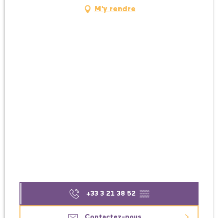
M'y rendre
+33 3 21 38 52
▒▒
Contactez-nous