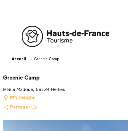
Aller
au
contenu
principal
Accueil
Greenie Camp
Greenie Camp
9 Rue Madoue, 59134 Herlies
M'y rendre
Ajouter aux favoris
Partager