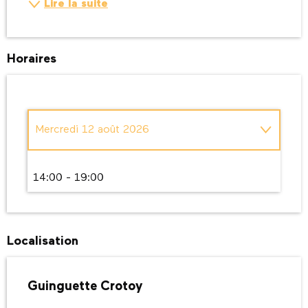
Lire la suite
Horaires
Mercredi 12 août 2026
Du
1 janvier 2026
au
15 juillet 2026
14:00 - 19:00
Mercredi 8 juillet 2026
Localisation
Mercredi 22 juillet 2026
Guinguette Crotoy
Mercredi 29 juillet 2026