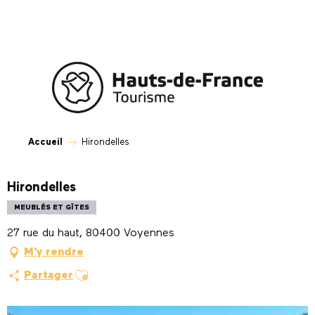
Aller
au
contenu
principal
Accueil
Hirondelles
Hirondelles
MEUBLÉS ET GÎTES
27 rue du haut, 80400 Voyennes
M'y rendre
Ajouter aux favoris
Partager