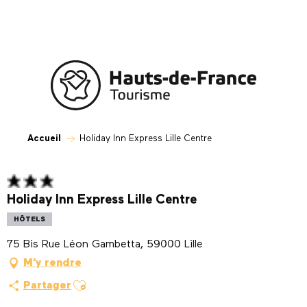
Aller
au
contenu
principal
Accueil
Holiday Inn Express Lille Centre
Holiday Inn Express Lille Centre
HÔTELS
75 Bis Rue Léon Gambetta, 59000 Lille
M'y rendre
Ajouter aux favoris
Partager