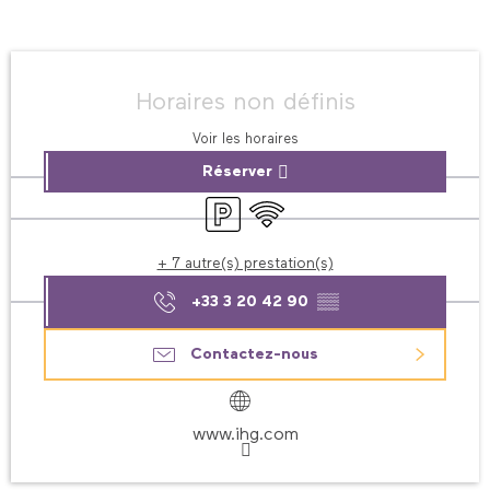
Ouverture et coordonnées
Horaires non définis
Voir les horaires
Réserver
Parking
WiFi
+ 7 autre(s) prestation(s)
+33 3 20 42 90
▒▒
Contactez-nous
www.ihg.com